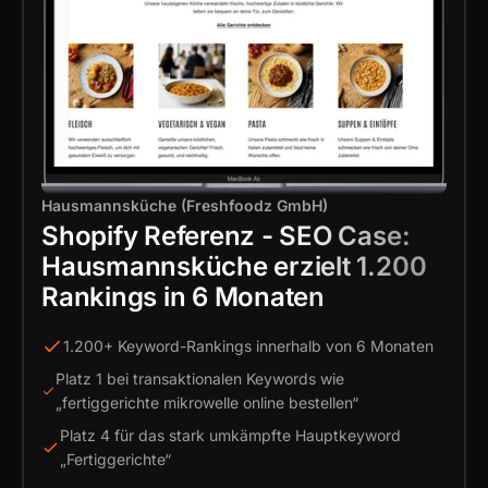
Hausmannsküche (Freshfoodz GmbH)
Shopify Referenz - SEO Case:
Hausmannsküche erzielt 1.200
Rankings in 6 Monaten
1.200+ Keyword-Rankings innerhalb von 6 Monaten
Platz 1 bei transaktionalen Keywords wie
„fertiggerichte mikrowelle online bestellen“
Platz 4 für das stark umkämpfte Hauptkeyword
„Fertiggerichte“