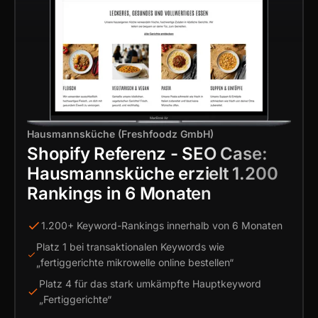
Hausmannsküche (Freshfoodz GmbH)
Shopify Referenz - SEO Case:
Hausmannsküche erzielt 1.200
Rankings in 6 Monaten
1.200+ Keyword-Rankings innerhalb von 6 Monaten
Platz 1 bei transaktionalen Keywords wie
„fertiggerichte mikrowelle online bestellen“
Platz 4 für das stark umkämpfte Hauptkeyword
„Fertiggerichte“