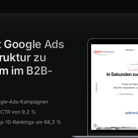
t Google Ads
ruktur zu
um im B2B-
oogle-Ads-Kampagnen
 CTR von 9,2 %
Top-10-Rankings um 68,3 %