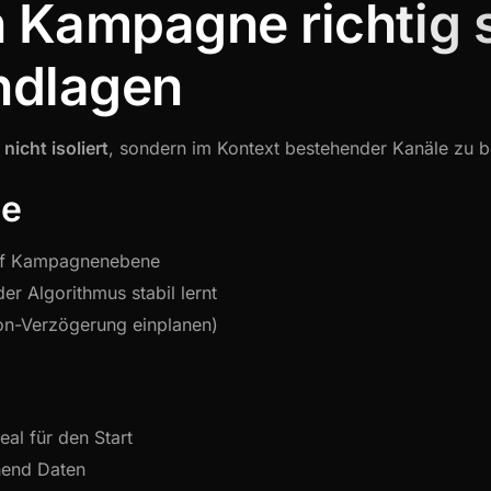
Kampagne richtig s
ndlagen
n
nicht isoliert
, sondern im Kontext bestehender Kanäle zu 
se
f Kampagnenebene
der Algorithmus stabil lernt
n-Verzögerung einplanen)
al für den Start
hend Daten