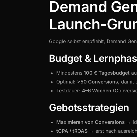
Demand Gen 
Launch-Gru
Google selbst empfiehlt, Demand Ge
Budget & Lernpha
Mindestens
100 € Tagesbudget
au
Optimal:
>50 Conversions
, damit 
Testdauer:
4–6 Wochen
(Conversio
Gebotsstrategien
Maximieren von Conversions
→ ide
tCPA / tROAS
→ erst nach ausreic