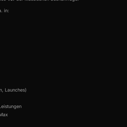
 in:
n, Launches)
Leistungen
PMax